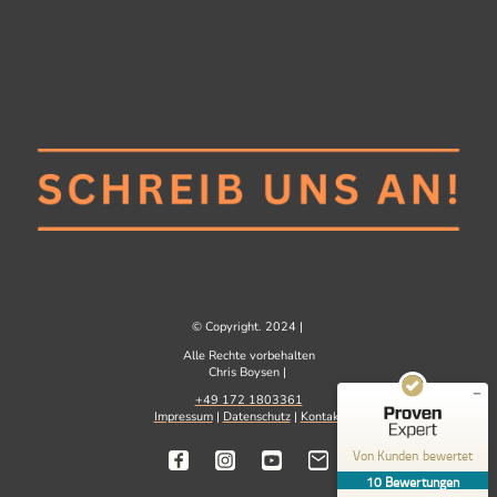
Kundenbewertungen und Erfahrungen zu
Streetdogs
SEHR GUT
%
100
Empfehlungen auf
© Copyright. 2024 |
ProvenExpert.com
5,00
/
4,94
Alle Rechte vorbehalten
Chris Boysen |
10
+49 172 1803361
Bewertungen auf ProvenExpert.com
Impressum
|
Datenschutz
|
Kontakt
Von Kunden bewertet
Erfahren Sie mehr über dieses Bewertungssiegel
10
Bewertungen